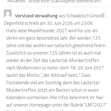
"Aktuelles" Grüße eure Stadtkapelle Weißenstein
Die
...
Vorstand Verwaltung
aus
Schwäbisch Gmünd -
Me
Degenfeld
schrieb am
30. Juni 2026
um
23:06
ein
Hallo liebe Musikfreunde, 2027 wird für uns als
Verein ein ganz besonderes Jahr. Wir werden 125
Jahre und das wollen wir natürlich gebührend feiern.
Zusätzlich zu unseren 125 Jahren ist es auch mal
wieder an der Zeit das Lautertal-Musikertreffen
nach Weißenstein zu holen. Vom 18.-20. Juni 2027
lautet das Motto "...der Albtrauf bebt...". Zwei
Festabende und am Sonntag dann das Lautertal-
Musikertreffen. Jetzt am Besten schon in euren
Kalendern vormerken. Alle Infos bekommt ihr hier
auf unserer Homepage unter der Rubrik "LMT2027"